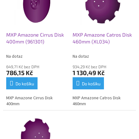
i
r
s
o
p
d
r
u
o
k
d
t
MXP Amazone Cirrus Disk
MXP Amazone Catros Disk
u
ů
400mm (961301)
460mm (XL034)
k
t
Na dotaz
Na dotaz
ů
649,71 Kč bez DPH
934,29 Kč bez DPH
786,15 Kč
1 130,49 Kč
Do košíku
Do košíku
MXP Amazone Cirrus Disk
MXP Amazone Catros Disk
400mm
460mm