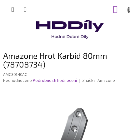
Přejít
NÁKUP
na
obsah
KOŠÍK
Amazone Hrot Karbid 80mm
(78708734)
AMC30140AC
Průměrné
Neohodnoceno
Podrobnosti hodnocení
Značka:
Amazone
hodnocení
produktu
je
0,0
z
5
hvězdiček.