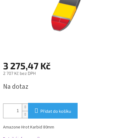
3 275,47 Kč
2 707 Kč bez DPH
Měrná
Na dotaz
cena:
Přidat do košíku
Amazone Hrot Karbid 80mm