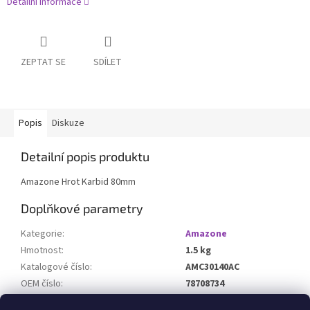
Detailní informace
ZEPTAT SE
SDÍLET
Popis
Diskuze
Detailní popis produktu
Amazone Hrot Karbid 80mm
Doplňkové parametry
Kategorie
:
Amazone
Hmotnost
:
1.5 kg
Katalogové číslo
:
AMC30140AC
OEM číslo
:
78708734
Určeno pro stroj
: