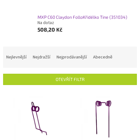
MXP C60 Claydon FolloKřidélko Tine (351034)
Na dotaz
508,20 Kč
Ř
a
Nejlevnější
Nejdražší
Nejprodávanější
Abecedně
z
e
n
OTEVŘÍT FILTR
í
p
V
r
ý
o
p
d
i
u
s
k
p
t
r
ů