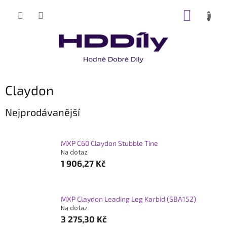
Přejít
NÁKUP
na
obsah
KOŠÍK
Claydon
Nejprodávanější
MXP C60 Claydon Stubble Tine
Na dotaz
1 906,27 Kč
MXP Claydon Leading Leg Karbid (SBA152)
Na dotaz
3 275,30 Kč