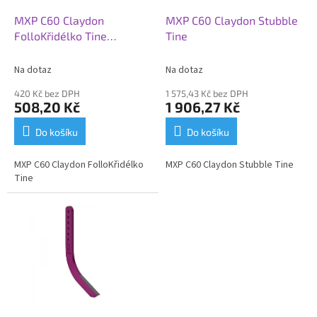
o
d
MXP C60 Claydon
MXP C60 Claydon Stubble
u
FolloKřidélko Tine
Tine
k
(351034)
t
Na dotaz
Na dotaz
ů
420 Kč bez DPH
1 575,43 Kč bez DPH
508,20 Kč
1 906,27 Kč
Do košíku
Do košíku
MXP C60 Claydon FolloKřidélko
MXP C60 Claydon Stubble Tine
Tine