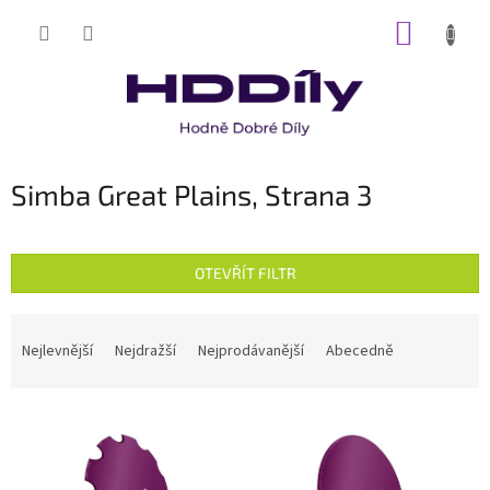
Přejít
NÁKUP
na
obsah
KOŠÍK
Simba Great Plains
, Strana 3
OTEVŘÍT FILTR
Ř
a
Nejlevnější
Nejdražší
Nejprodávanější
Abecedně
z
e
V
n
ý
í
p
p