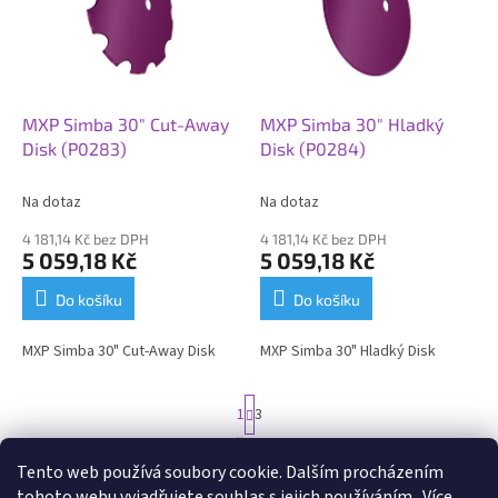
i
r
s
o
p
d
r
u
o
k
d
t
MXP Simba 30" Cut-Away
MXP Simba 30" Hladký
u
ů
Disk (P0283)
Disk (P0284)
k
t
Na dotaz
Na dotaz
ů
4 181,14 Kč bez DPH
4 181,14 Kč bez DPH
5 059,18 Kč
5 059,18 Kč
Do košíku
Do košíku
MXP Simba 30" Cut-Away Disk
MXP Simba 30" Hladký Disk
S
1
3
t
r
26
položek celkem
O
á
Tento web používá soubory cookie. Dalším procházením
v
NAHORU
n
l
tohoto webu vyjadřujete souhlas s jejich používáním.. Více
k