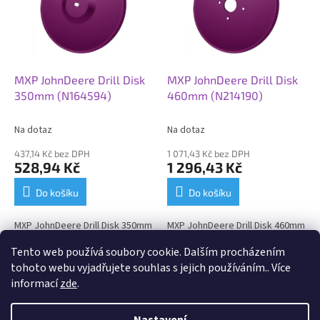
i
r
s
o
p
d
r
u
o
k
d
t
MXP JohnDeere Drill Disk
MXP JohnDeere Drill Disk
u
ů
350mm (N164594)
460mm (N214190)
k
t
Na dotaz
Na dotaz
ů
437,14 Kč bez DPH
1 071,43 Kč bez DPH
528,94 Kč
1 296,43 Kč
Do košíku
Do košíku
MXP JohnDeere Drill Disk 350mm
MXP JohnDeere Drill Disk 460mm
Tento web používá soubory cookie. Dalším procházením
2
položek celkem
O
tohoto webu vyjadřujete souhlas s jejich používáním.. Více
v
informací
zde
.
l
Z
á
á