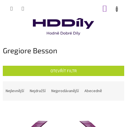
Přejít
NÁKUP
na
obsah
KOŠÍK
Gregiore Besson
OTEVŘÍT FILTR
Ř
a
Nejlevnější
Nejdražší
Nejprodávanější
Abecedně
z
e
V
n
ý
í
p
p