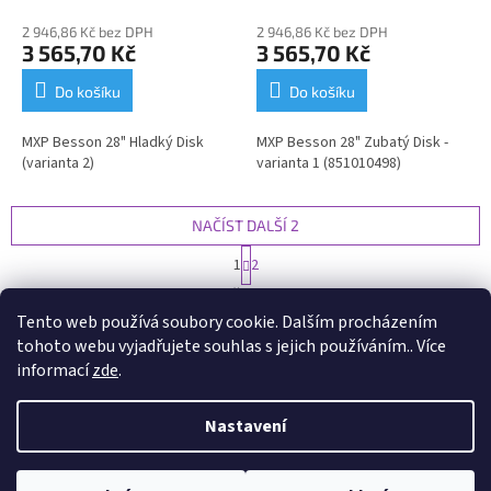
2 946,86 Kč bez DPH
2 946,86 Kč bez DPH
3 565,70 Kč
3 565,70 Kč
Do košíku
Do košíku
MXP Besson 28" Hladký Disk
MXP Besson 28" Zubatý Disk -
(varianta 2)
varianta 1 (851010498)
NAČÍST DALŠÍ 2
S
1
2
t
O
r
14
položek celkem
v
á
Tento web používá soubory cookie. Dalším procházením
l
NAHORU
n
tohoto webu vyjadřujete souhlas s jejich používáním.. Více
á
k
d
o
informací
zde
.
v
Z
a
á
c
á
n
Nastavení
í
Vytvořil Shoptet
p
í
p
a
r
t