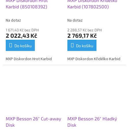
MXP Diskordon Hrot
MXP Diskordon Křidélko
Karbid (850108392)
Karbid (107802500)
Na dotaz
Na dotaz
1 671,43 Kč bez DPH
2 288,57 Kč bez DPH
2 022,43 Kč
2 769,17 Kč
Do košíku
Do košíku
MXP Diskordon Hrot Karbid
MXP Diskordon Křidélko Karbid
MXP Besson 26" Cut-away
MXP Besson 26" Hladký
Disk
Disk