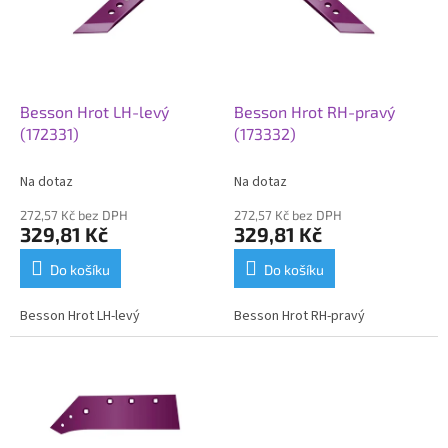
i
r
s
o
p
d
r
u
o
k
d
t
Besson Hrot LH-levý
Besson Hrot RH-pravý
u
ů
(172331)
(173332)
k
t
Na dotaz
Na dotaz
ů
272,57 Kč bez DPH
272,57 Kč bez DPH
329,81 Kč
329,81 Kč
Do košíku
Do košíku
Besson Hrot LH-levý
Besson Hrot RH-pravý