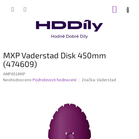
Přejít
NÁKUP
na
obsah
KOŠÍK
MXP Vaderstad Disk 450mm
(474609)
AMP651MXP
Průměrné
Neohodnoceno
Podrobnosti hodnocení
Značka:
Väderstad
hodnocení
produktu
je
0,0
z
5
hvězdiček.