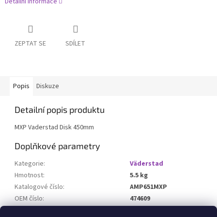
Detailní informace
ZEPTAT SE
SDÍLET
Popis
Diskuze
Detailní popis produktu
MXP Vaderstad Disk 450mm
Doplňkové parametry
Kategorie
:
Väderstad
Hmotnost
:
5.5 kg
Katalogové číslo
:
AMP651MXP
OEM číslo
:
474609
Určeno pro stroj
: