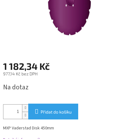
1 182,34 Kč
977,14 Kč bez DPH
Měrná
Na dotaz
cena:
Přidat do košíku
MXP Vaderstad Disk 450mm