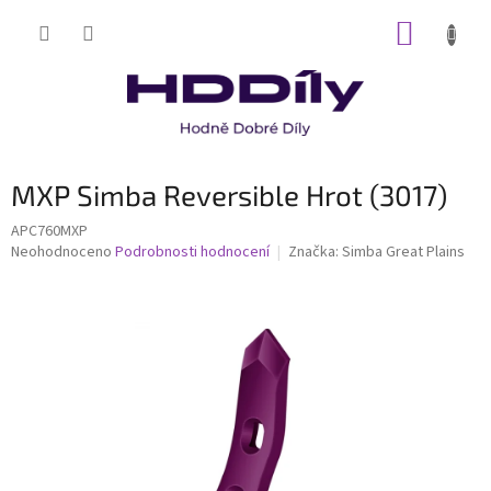
Přejít
NÁKUP
na
obsah
KOŠÍK
MXP Simba Reversible Hrot (3017)
APC760MXP
Průměrné
Neohodnoceno
Podrobnosti hodnocení
Značka:
Simba Great Plains
hodnocení
produktu
je
0,0
z
5
hvězdiček.