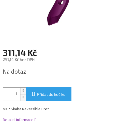
311,14 Kč
257,14 Kč bez DPH
Měrná
Na dotaz
cena:
Přidat do košíku
MXP Simba Reversible Hrot
Detailní informace