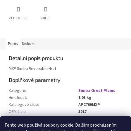
ZEPTAT SE
SDÍLET
Popis
Diskuze
Detailní popis produktu
MXP Simba Reversible Hrot
Doplňkové parametry
Kategorie
:
Simba Great Plains
Hmotnost
:
1.03 kg
Katalogové číslo
:
APC760MXP
OEM číslo
:
3017
Určeno pro stroj
:
Tento web používá soubory cookie. Dalším procházením
HD varianta s břity z karbidu wolframu
:
NE