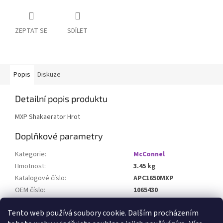
ZEPTAT SE
SDÍLET
Popis
Diskuze
Detailní popis produktu
MXP Shakaerator Hrot
Doplňkové parametry
Kategorie
:
McConnel
Hmotnost
:
3.45 kg
Katalogové číslo
:
APC1650MXP
OEM číslo
:
1065430
Určeno pro stroj
:
Tento web používá soubory cookie. Dalším procházením
HD varianta s břity z karbidu wolframu
:
NE