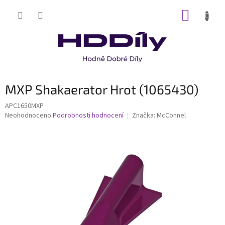
Přejít
NÁKUP
na
obsah
KOŠÍK
MXP Shakaerator Hrot (1065430)
APC1650MXP
Průměrné
Neohodnoceno
Podrobnosti hodnocení
Značka:
McConnel
hodnocení
produktu
je
0,0
z
5
hvězdiček.