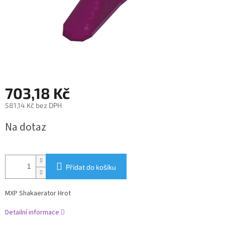
703,18 Kč
581,14 Kč bez DPH
Měrná
Na dotaz
cena:
Přidat do košíku
MXP Shakaerator Hrot
Detailní informace