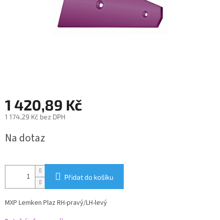
1 420,89 Kč
1 174,29 Kč bez DPH
Měrná
Na dotaz
cena:
Přidat do košíku
MXP Lemken Plaz RH-pravý/LH-levý