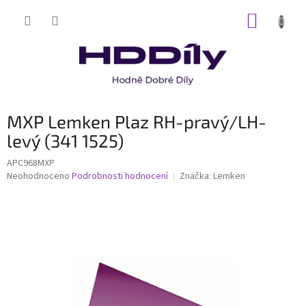
Přejít
NÁKUP
na
obsah
KOŠÍK
MXP Lemken Plaz RH-pravý/LH-
levý (341 1525)
APC968MXP
Průměrné
Neohodnoceno
Podrobnosti hodnocení
Značka:
Lemken
hodnocení
produktu
je
0,0
z
5
hvězdiček.