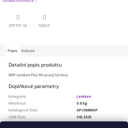
Detailní informace
ZEPTAT SE
SDÍLET
Popis
Diskuze
Detailní popis produktu
MXP Lemken Plaz RH-pravý/LH-levý
Doplňkové parametry
Kategorie
:
Lemken
Hmotnost
:
5.8 kg
Katalogové číslo
:
APC968MXP
OEM číslo
:
341 1525
Určeno pro stroj
: