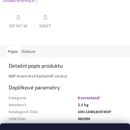
Detailní informace
ZEPTAT SE
SDÍLET
Popis
Diskuze
Detailní popis produktu
MXP Kvern Hrot Karbid+HF LH-levý
Doplňkové parametry
Kategorie
:
Kverneland
Hmotnost
:
2.3 kg
Katalogové číslo
:
AMC10401BHFMXP
OEM číslo
:
063090
Určeno pro stroj
: