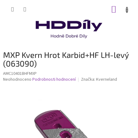
Přejít
NÁKUP
na
obsah
KOŠÍK
MXP Kvern Hrot Karbid+HF LH-levý
(063090)
AMC10401BHFMXP
Průměrné
Neohodnoceno
Podrobnosti hodnocení
Značka:
Kverneland
hodnocení
produktu
je
0,0
z
5
hvězdiček.