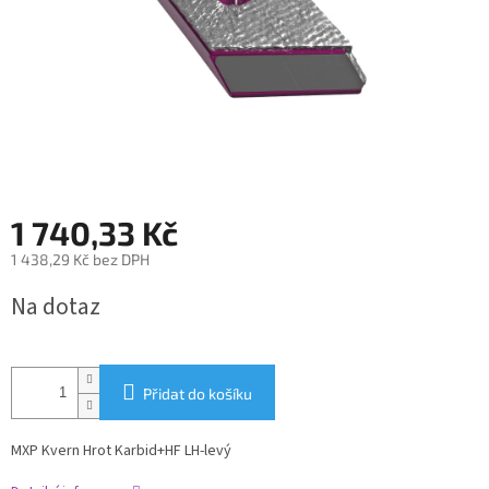
1 740,33 Kč
1 438,29 Kč bez DPH
Měrná
Na dotaz
cena:
Přidat do košíku
MXP Kvern Hrot Karbid+HF LH-levý