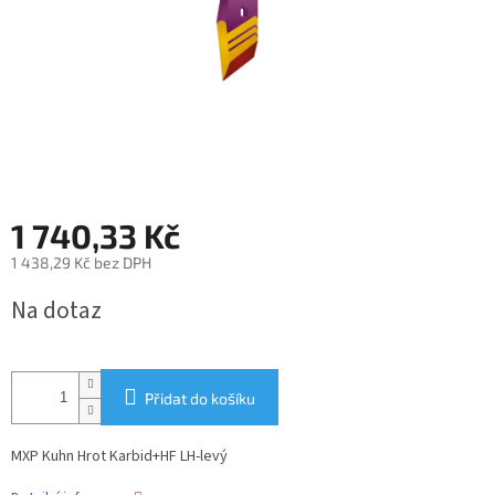
1 740,33 Kč
1 438,29 Kč bez DPH
Měrná
Na dotaz
cena:
Přidat do košíku
MXP Kuhn Hrot Karbid+HF LH-levý