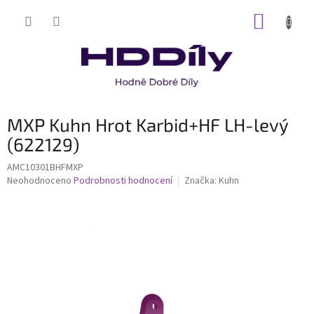
Přejít
NÁKUP
na
obsah
KOŠÍK
MXP Kuhn Hrot Karbid+HF LH-levý
(622129)
AMC10301BHFMXP
Průměrné
Neohodnoceno
Podrobnosti hodnocení
Značka:
Kuhn
hodnocení
produktu
je
0,0
z
5
hvězdiček.