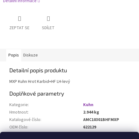
Detailní informace
ZEPTAT SE
SDÍLET
Popis
Diskuze
Detailní popis produktu
MXP Kuhn Hrot Karbid+HF LH-levý
Doplňkové parametry
Kategorie
:
Kuhn
Hmotnost
:
2.944 kg
Katalogové číslo
:
AMC10301BHFMXP
OEM číslo
:
622129
Určeno pro stroj
: