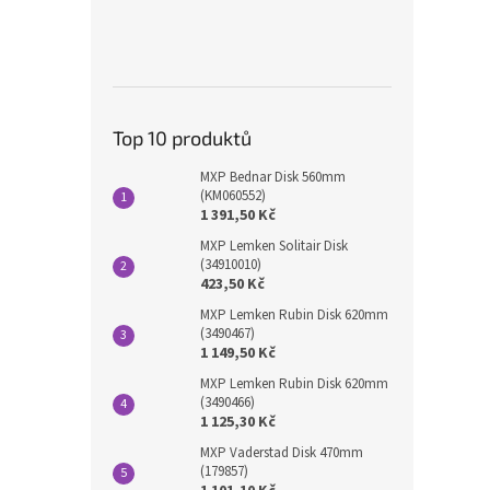
Top 10 produktů
MXP Bednar Disk 560mm
(KM060552)
1 391,50 Kč
MXP Lemken Solitair Disk
(34910010)
423,50 Kč
MXP Lemken Rubin Disk 620mm
(3490467)
1 149,50 Kč
MXP Lemken Rubin Disk 620mm
(3490466)
1 125,30 Kč
MXP Vaderstad Disk 470mm
(179857)