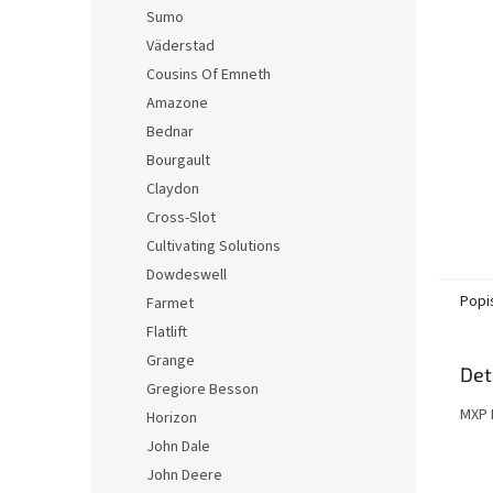
n
Sumo
e
Väderstad
l
Cousins Of Emneth
Amazone
Bednar
Bourgault
Claydon
Cross-Slot
Cultivating Solutions
Dowdeswell
Popi
Farmet
Flatlift
Grange
Det
Gregiore Besson
MXP 
Horizon
John Dale
John Deere