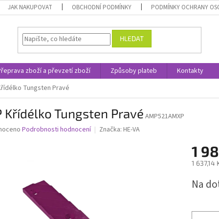
JAK NAKUPOVAT
OBCHODNÍ PODMÍNKY
PODMÍNKY OCHRANY OS
HLEDAT
Přeprava zboží a převzetí zboží
Způsoby plateb
Kontakty
řídélko Tungsten Pravé
 Křídélko Tungsten Pravé
AMP521AMXP
né
noceno
Podrobnosti hodnocení
Značka:
HE-VA
ní
1 9
u
1 637,14
Měrná
Na do
cena:
ek.