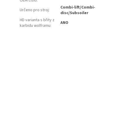
OEM číslo
:
Combi-lift/Combi-
Určeno pro stroj
:
disc/Subsoiler
HD varianta s břity z
ANO
karbidu wolframu
: