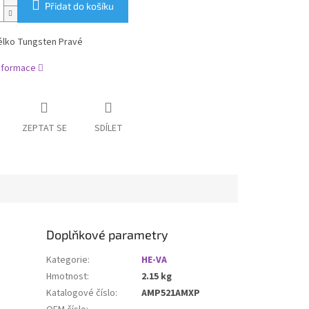
Přidat do košíku
élko Tungsten Pravé
informace
ZEPTAT SE
SDÍLET
Doplňkové parametry
Kategorie
:
HE-VA
Hmotnost
:
2.15 kg
Katalogové číslo
:
AMP521AMXP