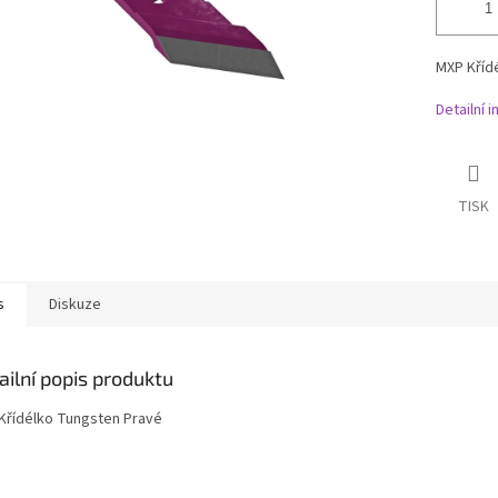
MXP Kříd
Detailní 
TISK
s
Diskuze
ailní popis produktu
Křídélko Tungsten Pravé