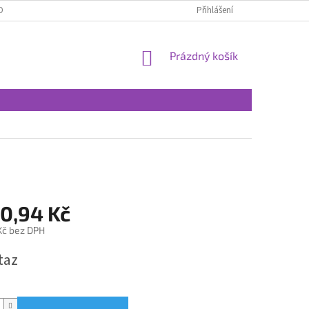
OBNÍCH ÚDAJŮ
Přihlášení
NÁKUPNÍ
Prázdný košík
KOŠÍK
80,94 Kč
 Kč bez DPH
taz