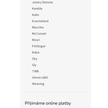
Jones/Simone
Keeble
Kuhn
Kverneland
Maschio
McConnel
Mzuri
Pöttinger
Rabe
Sky
Sly
TWB
Univerzální
Weaving
Přijímáme online platby