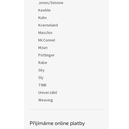
Jones/Simone
Keeble
Kuhn
Kverneland
Maschio
McConnel
Mzuri
Pöttinger
Rabe
Sky
Sly
TWB
Univerzální
Weaving
Přijímáme online platby