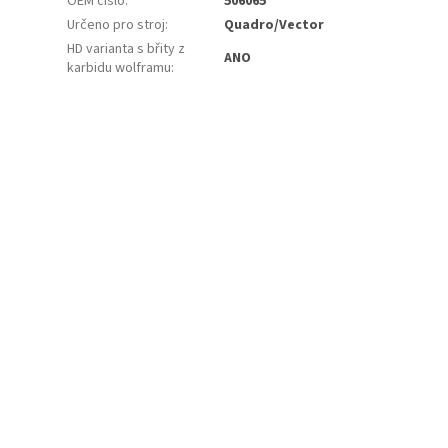
OEM číslo
:
506065
Určeno pro stroj
:
Quadro/Vector
HD varianta s břity z
ANO
karbidu wolframu
: