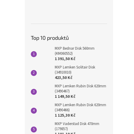
Top 10 produktů
MXP Bednar Disk 560mm
(KM060552)
1 391,50 Kč
MXP Lemken Solitair Disk
(34910010)
423,50 Kč
MXP Lemken Rubin Disk 620mm
(3490467)
1 149,50 Kč
MXP Lemken Rubin Disk 620mm
(3490466)
1 125,30 Kč
MXP Vaderstad Disk 470mm
(179857)