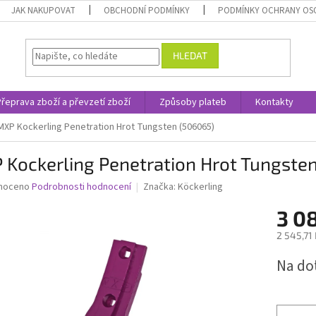
JAK NAKUPOVAT
OBCHODNÍ PODMÍNKY
PODMÍNKY OCHRANY OS
HLEDAT
Přeprava zboží a převzetí zboží
Způsoby plateb
Kontakty
MXP Kockerling Penetration Hrot Tungsten (506065)
 Kockerling Penetration Hrot Tungste
né
noceno
Podrobnosti hodnocení
Značka:
Köckerling
ní
3 0
u
2 545,71
Měrná
Na do
cena:
ek.