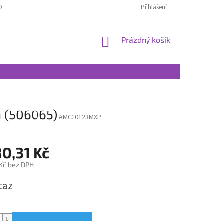
OBNÍCH ÚDAJŮ
Přihlášení
NÁKUPNÍ
Prázdný košík
KOŠÍK
n (506065)
AMC30123MXP
80,31 Kč
 Kč bez DPH
taz