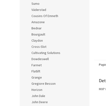
n
Sumo
e
Väderstad
l
Cousins Of Emneth
Amazone
Bednar
Bourgault
Claydon
Cross-Slot
Cultivating Solutions
Dowdeswell
Popi
Farmet
Flatlift
Grange
Det
Gregiore Besson
MXP 
Horizon
John Dale
John Deere