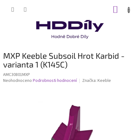
Přejít
NÁKUP
na
obsah
KOŠÍK
MXP Keeble Subsoil Hrot Karbid -
varianta 1 (K145C)
AMC30801MXP
Průměrné
Neohodnoceno
Podrobnosti hodnocení
Značka:
Keeble
hodnocení
produktu
je
0,0
z
5
hvězdiček.