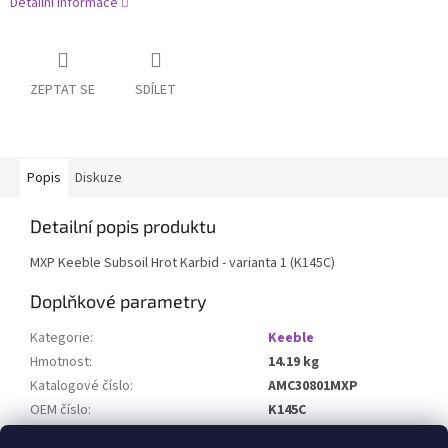
Detailní informace
ZEPTAT SE
SDÍLET
Popis
Diskuze
Detailní popis produktu
MXP Keeble Subsoil Hrot Karbid - varianta 1 (K145C)
Doplňkové parametry
Kategorie
:
Keeble
Hmotnost
:
14.19 kg
Katalogové číslo
:
AMC30801MXP
OEM číslo
:
K145C
Určeno pro stroj
: