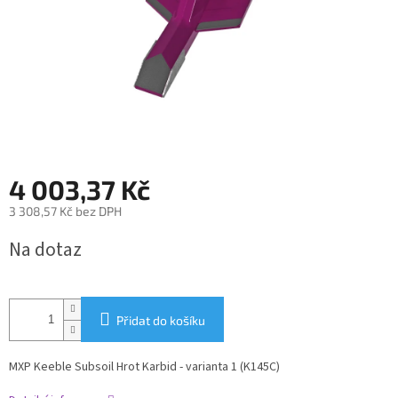
4 003,37 Kč
3 308,57 Kč bez DPH
Měrná
Na dotaz
cena:
Přidat do košíku
MXP Keeble Subsoil Hrot Karbid - varianta 1 (K145C)