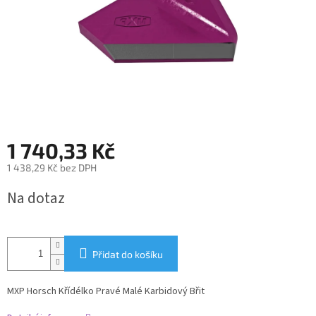
1 740,33 Kč
1 438,29 Kč bez DPH
Měrná
Na dotaz
cena:
Přidat do košíku
MXP Horsch Křídélko Pravé Malé Karbidový Břit