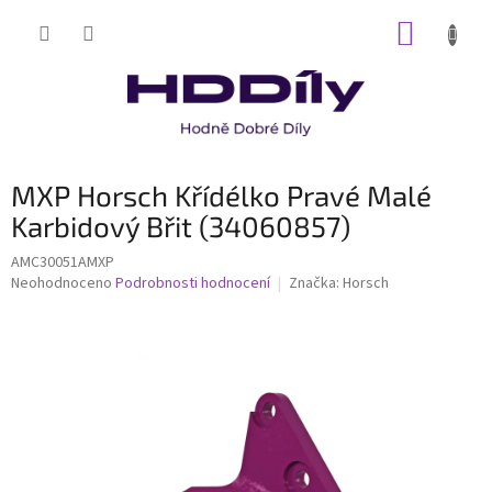
Přejít
NÁKUP
na
obsah
KOŠÍK
MXP Horsch Křídélko Pravé Malé
Karbidový Břit (34060857)
AMC30051AMXP
Průměrné
Neohodnoceno
Podrobnosti hodnocení
Značka:
Horsch
hodnocení
produktu
je
0,0
z
5
hvězdiček.