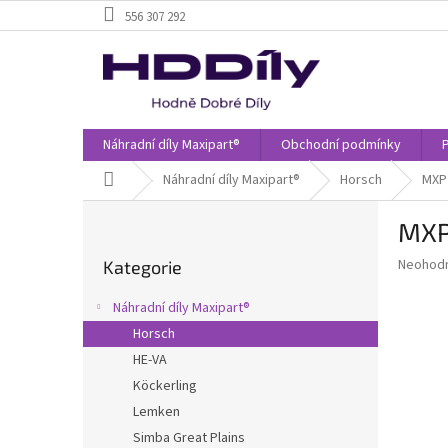
Přejít
556 307 292
na
obsah
Náhradní díly Maxipart®
Obchodní podmínky
Domů
Náhradní díly Maxipart®
Horsch
MXP 
P
MXP
o
Přeskočit
s
Průměr
Neohod
Kategorie
kategorie
t
hodnoce
r
produkt
Náhradní díly Maxipart®
a
je
Horsch
0,0
n
z
HE-VA
n
5
í
Köckerling
hvězdič
p
Lemken
a
Simba Great Plains