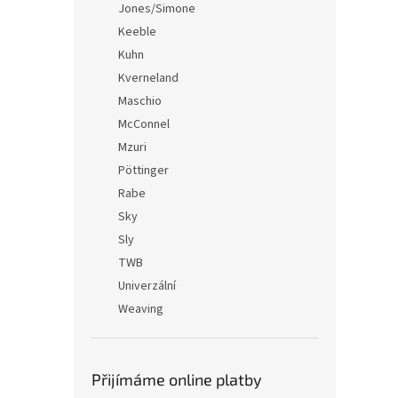
Jones/Simone
Keeble
Kuhn
Kverneland
Maschio
McConnel
Mzuri
Pöttinger
Rabe
Sky
Sly
TWB
Univerzální
Weaving
Přijímáme online platby