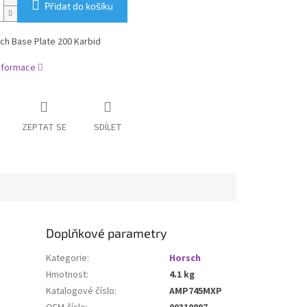
Přidat do košíku
ch Base Plate 200 Karbid
informace
ZEPTAT SE
SDÍLET
Doplňkové parametry
Kategorie
:
Horsch
Hmotnost
:
4.1 kg
Katalogové číslo
:
AMP745MXP