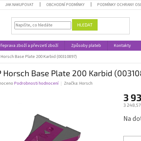
JAK NAKUPOVAT
OBCHODNÍ PODMÍNKY
PODMÍNKY OCHRANY OS
HLEDAT
Přeprava zboží a převzetí zboží
Způsoby plateb
Kontakty
Horsch Base Plate 200 Karbid (00310897)
 Horsch Base Plate 200 Karbid (00310
né
noceno
Podrobnosti hodnocení
Značka:
Horsch
ní
3 93
u
3 248,57
Měrná
Na do
cena:
ek.