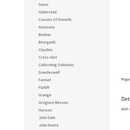
n
Sumo
e
Väderstad
l
Cousins Of Emneth
Amazone
Bednar
Bourgault
Claydon
Cross-Slot
Cultivating Solutions
Dowdeswell
Popi
Farmet
Flatlift
Grange
Det
Gregiore Besson
MXP 
Horizon
John Dale
John Deere