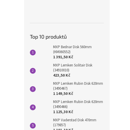
Top 10 produktů
MXP Bednar Disk 560mm
(KM060552)
1 391,50 Kč
MXP Lemken Solitair Disk
(34910010)
423,50 Kč
MXP Lemken Rubin Disk 620mm
(3490467)
1 149,50 Kč
MXP Lemken Rubin Disk 620mm
(3490466)
1 125,30 Kč
MXP Vaderstad Disk 470mm
(179857)