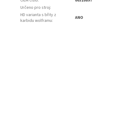
OEM číslo
:
00310897
Určeno pro stroj
:
HD varianta s břity z
ANO
karbidu wolframu
: