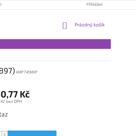
OBNÍCH ÚDAJŮ
Přihlášení
NÁKUPNÍ
Prázdný košík
KOŠÍK
897)
AMP745MXP
0,77 Kč
 Kč bez DPH
taz