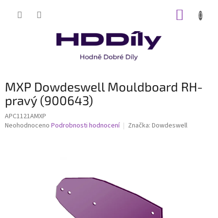
Přejít
NÁKUP
na
obsah
KOŠÍK
MXP Dowdeswell Mouldboard RH-
pravý (900643)
APC1121AMXP
Průměrné
Neohodnoceno
Podrobnosti hodnocení
Značka:
Dowdeswell
hodnocení
produktu
je
0,0
z
5
hvězdiček.