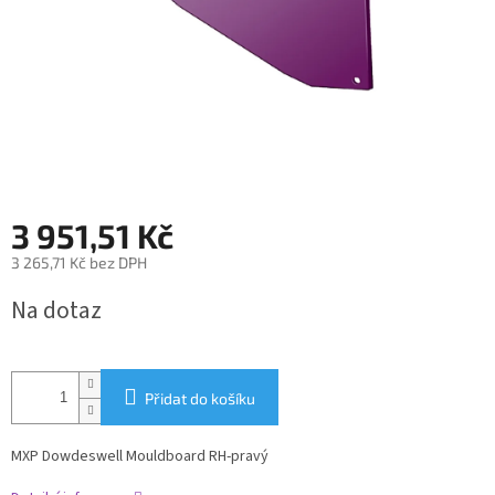
3 951,51 Kč
3 265,71 Kč bez DPH
Měrná
Na dotaz
cena:
Přidat do košíku
MXP Dowdeswell Mouldboard RH-pravý